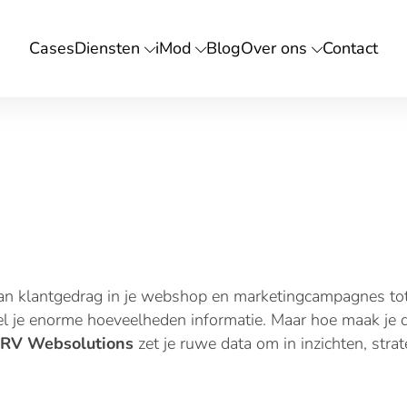
Cases
Diensten
iMod
Blog
Over ons
Contact
n
n
Hosting
Cybe
Servers
Web
an klantgedrag in je webshop en marketingcampagnes tot
Domeinnamen
Pent
el je enorme hoeveelheden informatie. Maar hoe maak je 
 RV Websolutions
zet je ruwe data om in inzichten, strat
SSL certifcaat
Audi