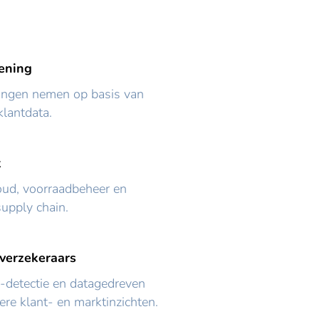
lening
ingen nemen op basis van
klantdata.
k
oud, voorraadbeheer en
supply chain.
 verzekeraars
e-detectie en datagedreven
ere klant- en marktinzichten.