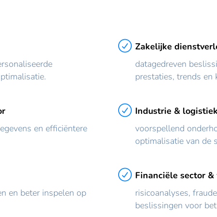
Zakelijke dienstver
ersonaliseerde
datagedreven besliss
timalisatie.
prestaties, trends en 
or
Industrie & logistie
gegevens en efficiëntere
voorspellend onderh
optimalisatie van de 
Financiële sector &
n en beter inspelen op
risicoanalyses, fraud
beslissingen voor bet