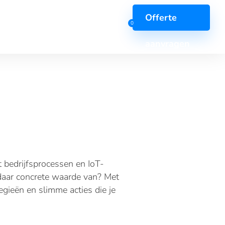
Offerte
0
aanvragen
r security
Overige
scan
AI-diensten
 bedrijfsprocessen en IoT-
esten
Big data
daar concrete waarde van? Met
egieën en slimme acties die je
t
Support & Onderhoud