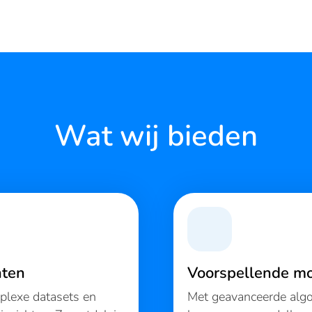
Wat wij bieden
hten
Voorspellende m
plexe datasets en
Met geavanceerde algo