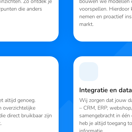
 inzichten. Zo ontdek je
bouwen we modellen d
rpunten die anders
voorspellen. Hierdoor 
nemen en proactief ins
markt.
Integratie en dat
et altijd genoeg.
Wij zorgen dat jouw da
 overzichtelijke
– CRM, ERP, webshop,
ie direct bruikbaar zijn
samengebracht in één o
.
heb je altijd toegang 
informatie.