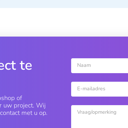
ct te
Naam
E-mailadres
bshop of
 uw project. Wij
ontact met u op.
Vraag/opmerking