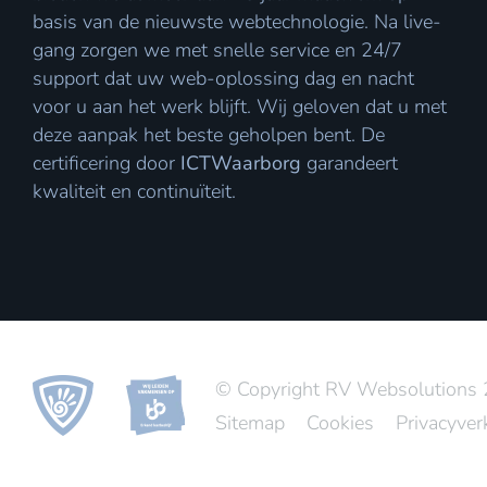
basis van de nieuwste webtechnologie. Na live-
gang zorgen we met snelle service en 24/7
support dat uw web-oplossing dag en nacht
voor u aan het werk blijft. Wij geloven dat u met
deze aanpak het beste geholpen bent. De
certificering door
ICTWaarborg
garandeert
kwaliteit en continuïteit.
© Copyright RV Websolutions
Sitemap
Cookies
Privacyver