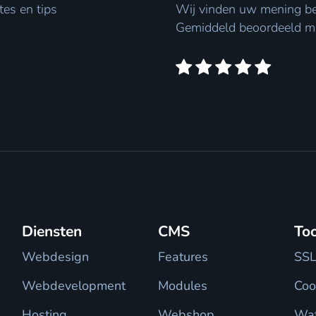
tes en tips
Wij vinden uw mening bel
Gemiddeld beoordeeld m
Diensten
CMS
Too
Webdesign
Features
SSL
Webdevelopment
Modules
Coo
Hosting
Webshop
Wat