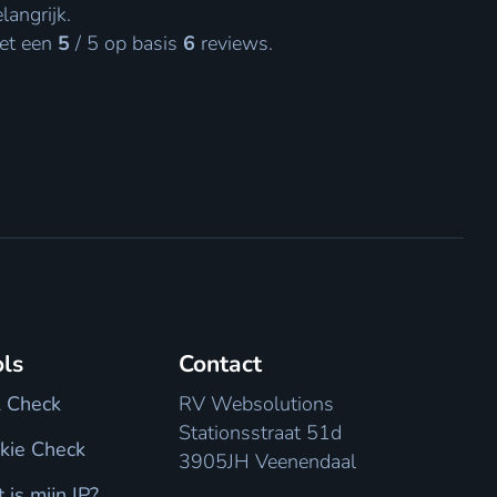
angrijk.
et een
5
/
5
op basis
6
reviews.
ls
Contact
 Check
RV Websolutions
Stationsstraat 51d
kie Check
3905JH Veenendaal
 is mijn IP?