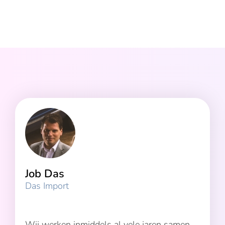
Job Das
Das Import
Wij werken inmiddels al vele jaren samen