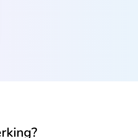
rking?