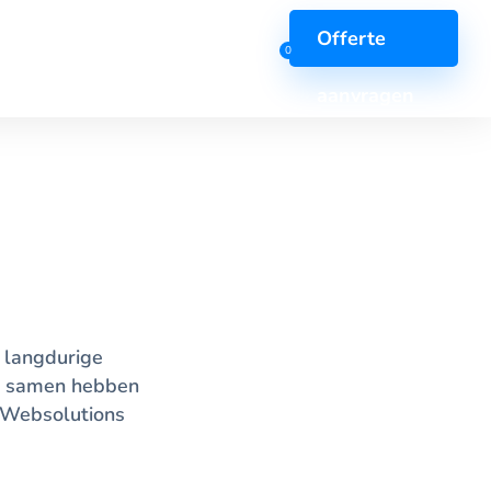
Offerte
0
aanvragen
r security
Overige
scan
AI-diensten
e langdurige
esten
Big data
e samen hebben
 Websolutions
t
Support & Onderhoud