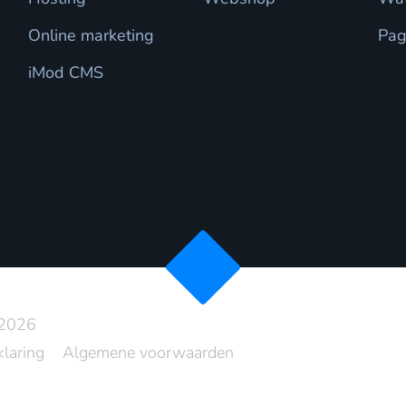
Online marketing
Pag
iMod CMS
 2026
klaring
Algemene voorwaarden