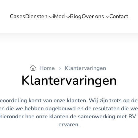
Cases
Diensten
iMod
Blog
Over ons
Contact
n
n
Home
Klantervaringen
Klantervaringen
Hosting
Cybe
Servers
Web
oordeling komt van onze klanten. Wij zijn trots op d
Domeinnamen
Pent
n die we hebben opgebouwd en de resultaten die w
s hieronder hoe onze klanten de samenwerking met RV
SSL certifcaat
Audi
ervaren.