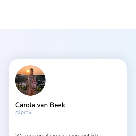
Carola van Beek
Alprovi
Wij werken al jaren samen met RV