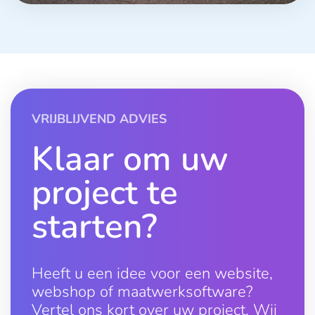
VRIJBLIJVEND ADVIES
Klaar om uw
project te
starten?
Heeft u een idee voor een website,
webshop of maatwerksoftware?
Vertel ons kort over uw project. Wij