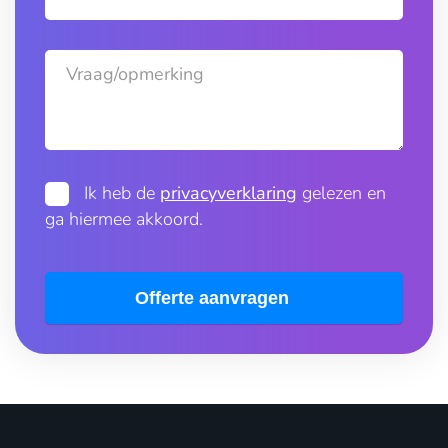
Vraag/opmerking
Ik heb de
privacyverklaring
gelezen en
ga hiermee akkoord.
Offerte aanvragen