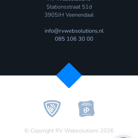
Stationsstraat 51d
3905JH Veenendaal
info@rvwebsolutions.nl
085 106 30 00
© Copyright RV Websolutions 2026