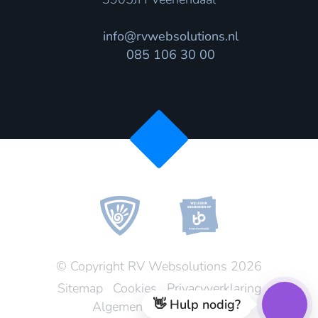
info@rvwebsolutions.nl
085 106 30 00
© Copyright RV Websolutions 2026
Sitemap
Cookies
Privacyverklaring
👋 Hulp nodig?
Algemene voorwaarden