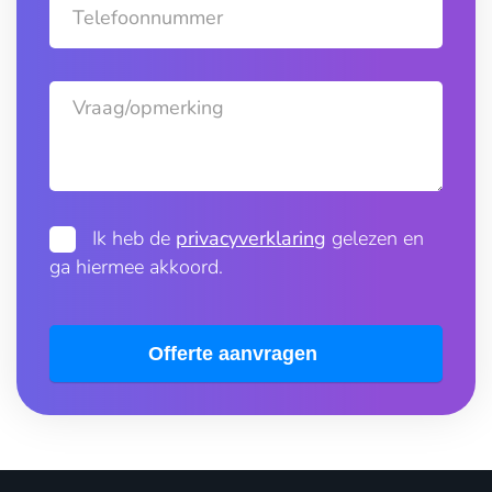
Telefoonnummer
Vraag/opmerking
Ik heb de
privacyverklaring
gelezen en
ga hiermee akkoord.
Offerte aanvragen