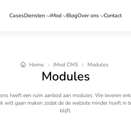
Cases
Diensten
iMod
Blog
Over ons
Contact
n
n
Home
iMod CMS
Modules
Modules
Hosting
Cybe
Servers
Web
ons heeft een ruim aanbod aan modules. We leveren enk
Domeinnamen
Pent
k wilt gaan maken zodat de de website minder hoeft in te
blijft.
SSL certifcaat
Audi