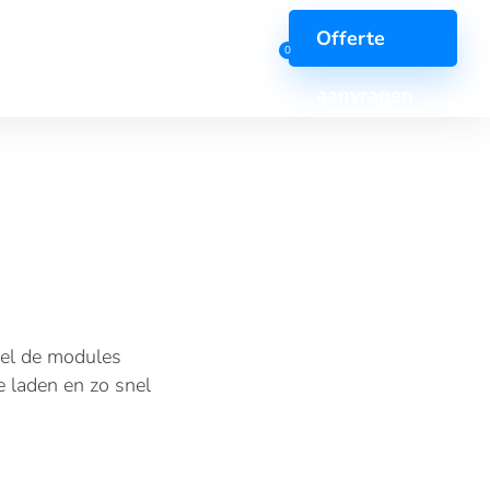
Offerte
0
aanvragen
r security
Overige
scan
AI-diensten
el de modules
esten
Big data
 laden en zo snel
t
Support & Onderhoud