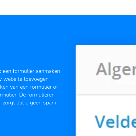
k een formulier aanmaken
uw website toevoegen
aken van een formulier of
rmulier. De formulieren
r zorgt dat u geen spam