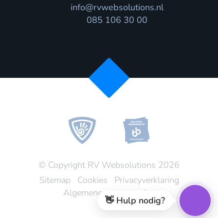
info@rvwebsolutions.nl
085 106 30 00
© Copyright RV Websolutions 2026
Sitemap
Cookies
Privacyverklaring
Algemene voorwaarden
👋 Hulp nodig?