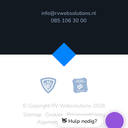
info@rvwebsolutions.nl
085 106 30 00
© Copyright RV Websolutions 2026
Sitemap
Cookies
Privacyverklaring
👋 Hulp nodig?
Algemene voorwaarden