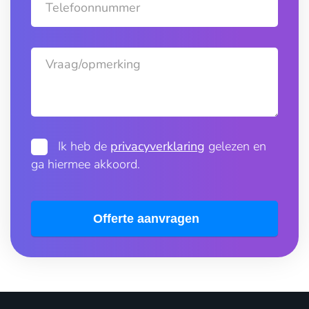
Telefoonnummer
Vraag/opmerking
Ik heb de
privacyverklaring
gelezen en
ga hiermee akkoord.
Offerte aanvragen