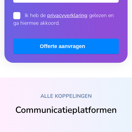
Ik heb de
privacyverklaring
gelezen en
ga hiermee akkoord.
Offerte aanvragen
ALLE KOPPELINGEN
Communicatieplatformen