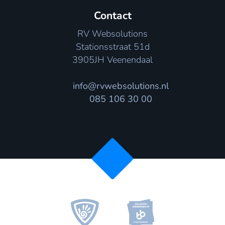
Contact
RV Websolutions
Stationsstraat 51d
3905JH Veenendaal
info@rvwebsolutions.nl
085 106 30 00