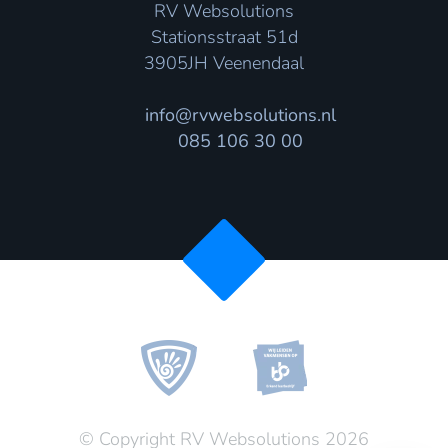
RV Websolutions
Stationsstraat 51d
3905JH Veenendaal
info@rvwebsolutions.nl
085 106 30 00
© Copyright RV Websolutions 2026