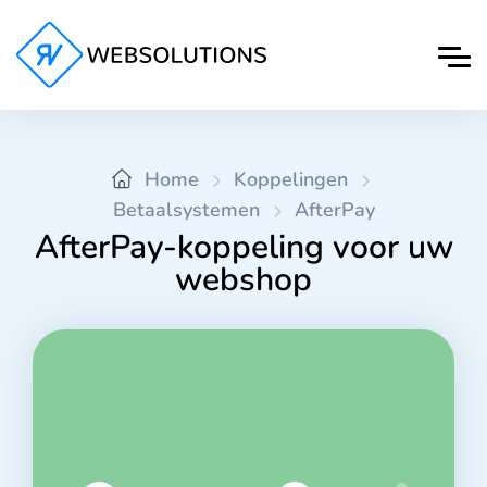
Home
Koppelingen
Betaalsystemen
AfterPay
AfterPay-koppeling voor uw
webshop