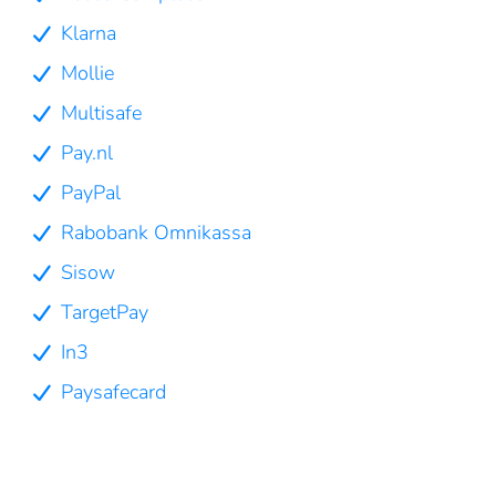
Klarna
Mollie
Multisafe
Pay.nl
PayPal
Rabobank Omnikassa
Sisow
TargetPay
In3
Paysafecard