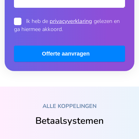
Ik heb de
privacyverklaring
gelezen en
ga hiermee akkoord.
Offerte aanvragen
ALLE KOPPELINGEN
Betaalsystemen